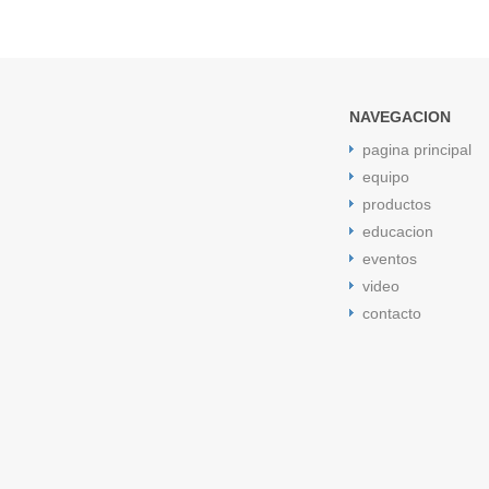
NAVEGACION
pagina principal
equipo
productos
educacion
eventos
video
contacto
low bred 11s
jordan 11 low bred
space jam 5s
space jam 5s
ce
space jam
cement tongue 5s
low bred 11s
jordan 5 cement ton
cement tongue 5s
cement tongue 5s
space jam 5s
jordan 5 ce
bred
low citrus 11s
low citrus 11s
low bred 13s
low citrus 11s
Jo
citrus
jordan 11 low citrus
jordan 11 low citrus
low citrus 11s
jor